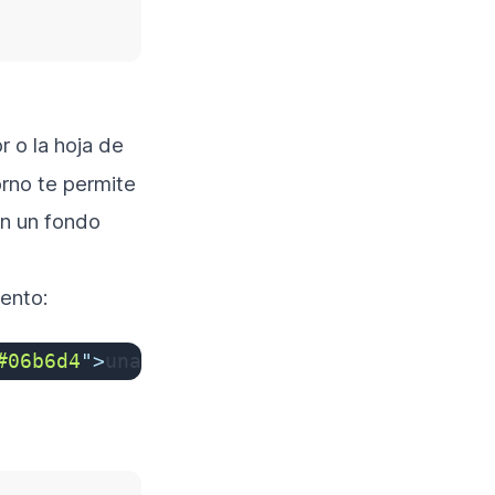
r o la hoja de
orno te permite
n un fondo
mento:
#06b6d4
"
>
una parte resaltada en cian
</
spa