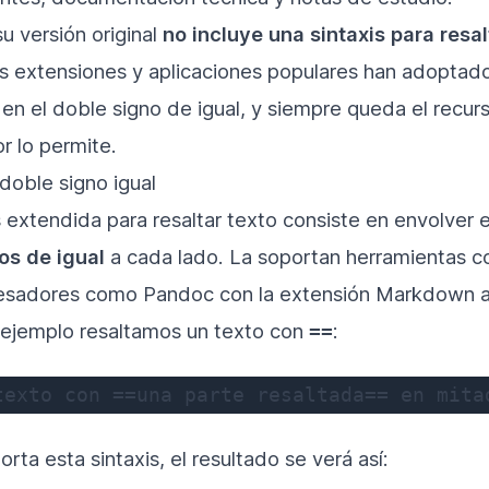
 versión original
no incluye una sintaxis para resal
s extensiones y aplicaciones populares han adoptado
n el doble signo de igual, y siempre queda el recu
r lo permite.
doble signo igual
s extendida para resaltar texto consiste en envolver 
os de igual
a cada lado. La soportan herramientas 
esadores como Pandoc con la extensión Markdown 
e ejemplo resaltamos un texto con
:
==
texto con ==una parte resaltada== en mita
orta esta sintaxis, el resultado se verá así: