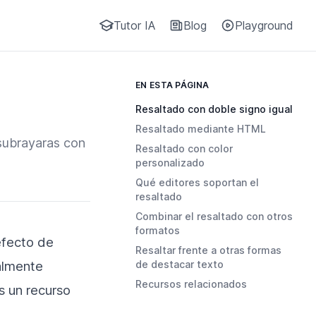
Tutor IA
Blog
Playground
EN ESTA PÁGINA
Resaltado con doble signo igual
Resaltado mediante HTML
 subrayaras con
Resaltado con color
personalizado
Qué editores soportan el
resaltado
Combinar el resaltado con otros
formatos
efecto de
Resaltar frente a otras formas
ualmente
de destacar texto
Recursos relacionados
s un recurso