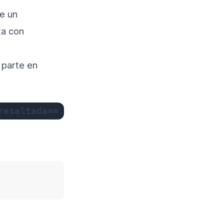
ue un
ta con
 parte en
resaltada==.