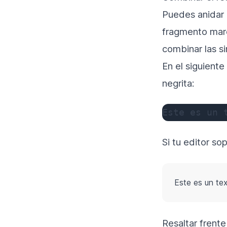
Puedes anidar 
fragmento ma
combinar las si
En el siguient
negrita:
Este es un 
Si tu editor so
Este es un te
Resaltar frent