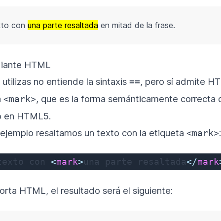
xto con
una parte resaltada
en mitad de la frase.
diante HTML
 utilizas no entiende la sintaxis
, pero sí admite 
==
a
, que es la forma semánticamente correcta 
<mark>
do en HTML5.
e ejemplo resaltamos un texto con la etiqueta
<mark>
texto con 
<
mark
>
una parte resaltada
</
mark
porta HTML, el resultado será el siguiente: