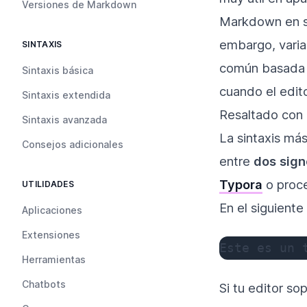
Versiones de Markdown
Markdown en su
embargo, varia
SINTAXIS
común basada e
Sintaxis básica
cuando el edito
Sintaxis extendida
Resaltado con 
Sintaxis avanzada
La sintaxis má
Consejos adicionales
entre
dos sign
Typora
o proc
UTILIDADES
En el siguient
Aplicaciones
Extensiones
Este es un 
Herramientas
Chatbots
Si tu editor sop