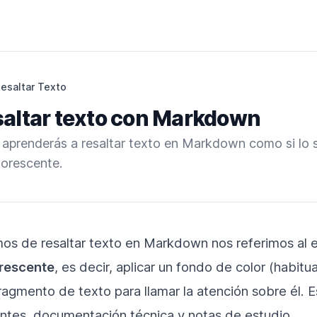
esaltar Texto
altar texto con Markdown
l aprenderás a resaltar texto en Markdown como si lo
uorescente.
s de resaltar texto en Markdown nos referimos al 
rescente
, es decir, aplicar un fondo de color (habit
fragmento de texto para llamar la atención sobre él. E
untes, documentación técnica y notas de estudio.