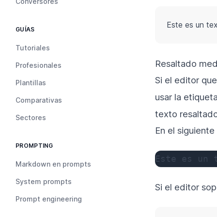
Conversores
Este es un te
GUÍAS
Tutoriales
Resaltado me
Profesionales
Si el editor que
Plantillas
usar la etiquet
Comparativas
texto resalta
Sectores
En el siguient
PROMPTING
Este es un 
Markdown en prompts
System prompts
Si el editor so
Prompt engineering