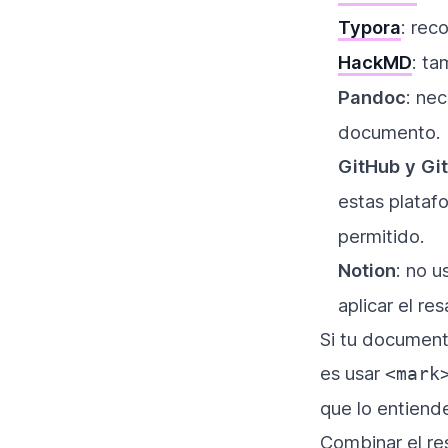
Typora
: re
HackMD
: t
Pandoc
: ne
documento.
GitHub y Gi
estas platafo
permitido.
Notion
: no u
aplicar el re
Si tu documento
es usar
<mark
que lo entiend
Combinar el re