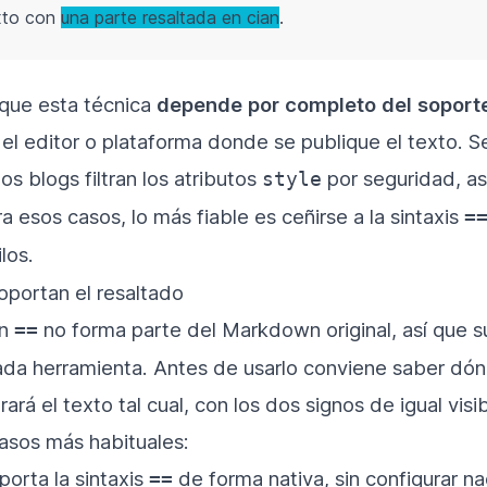
xto con
una parte resaltada en cian
.
que esta técnica
depende por completo del soport
el editor o plataforma donde se publique el texto. S
s blogs filtran los atributos
por seguridad, as
style
a esos casos, lo más fiable es ceñirse a la sintaxis
=
los.
oportan el resaltado
on
no forma parte del Markdown original, así que s
==
a herramienta. Antes de usarlo conviene saber dón
rá el texto tal cual, con los dos signos de igual visib
casos más habituales:
oporta la sintaxis
de forma nativa, sin configurar na
==