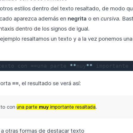
otros estilos dentro del texto resaltado, de modo q
rcado aparezca además en
negrita
o en
cursiva
. Bas
ntaxis dentro de los signos de igual.
e ejemplo resaltamos un texto y a la vez ponemos una
texto con ==una parte 
**
muy
**
 importante 
porta
, el resultado se verá así:
==
xto con
una parte
muy
importante resaltada
.
e a otras formas de destacar texto