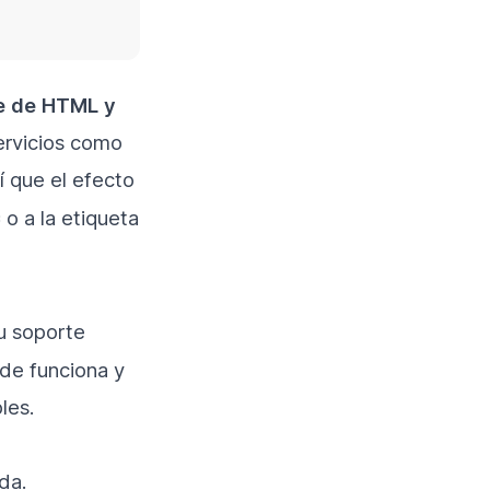
e de HTML y
ervicios como
í que el efecto
o a la etiqueta
=
u soporte
de funciona y
les.
da.