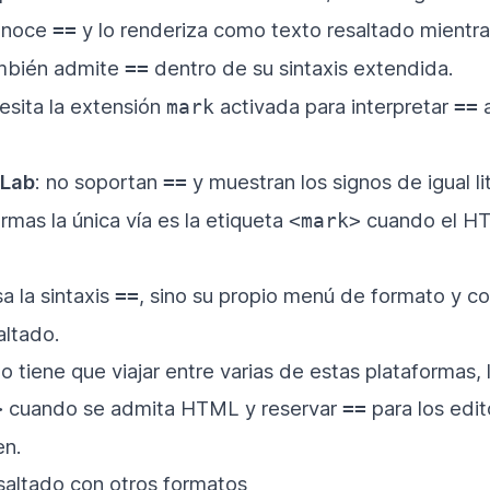
conoce
y lo renderiza como texto resaltado mientra
==
ambién admite
dentro de su sintaxis extendida.
==
cesita la extensión
activada para interpretar
a
mark
==
tLab
: no soportan
y muestran los signos de igual l
==
rmas la única vía es la etiqueta
cuando el H
<mark>
sa la sintaxis
, sino su propio menú de formato y co
==
saltado.
 tiene que viajar entre varias de estas plataformas,
cuando se admita HTML y reservar
para los edi
>
==
en.
saltado con otros formatos