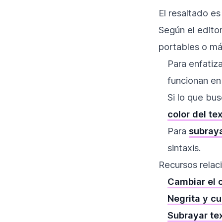
El resaltado es
Según el edito
portables o m
Para enfatiz
funcionan en
Si lo que bu
color del te
Para
subraya
sintaxis.
Recursos relac
Cambiar el c
Negrita y cu
Subrayar te