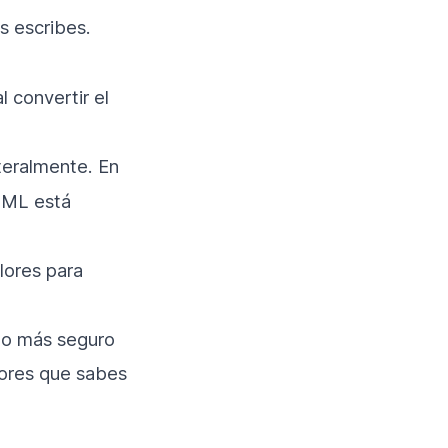
s escribes.
l convertir el
iteralmente. En
TML está
lores para
 lo más seguro
tores que sabes