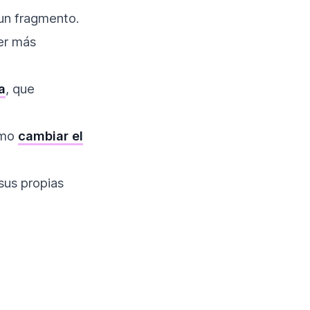
 un fragmento.
ser más
a
, que
cómo
cambiar el
sus propias