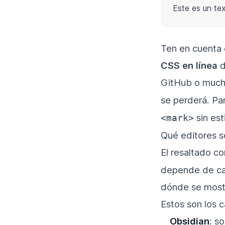
Este es un te
Ten en cuenta 
CSS en línea
d
GitHub o mucho
se perderá. Par
sin esti
<mark>
Qué editores s
El resaltado c
depende de cad
dónde se mostra
Estos son los 
Obsidian
: s