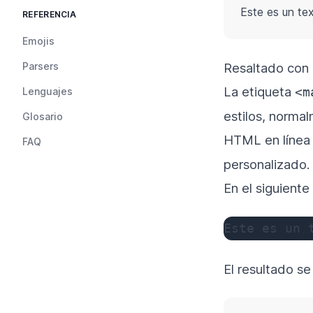
Este es un te
REFERENCIA
Emojis
Parsers
Resaltado con 
La etiqueta
<m
Lenguajes
estilos, normal
Glosario
HTML en línea 
FAQ
personalizado.
En el siguient
Este es un 
El resultado se 