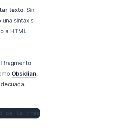
tar texto
. Sin
 una sintaxis
rso a HTML
el fragmento
como
Obsidian
,
adecuada.
d de la frase.