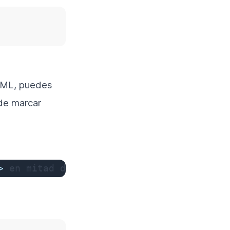
HTML, puedes
de marcar
:
>
 en mitad de la frase.