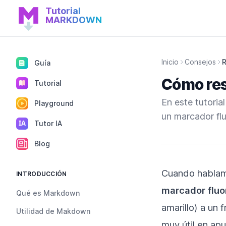
Tutorial
Inicio de Tutorial MARDOWN
MARKDOWN
Inicio
Consejos
R
Guía
Cómo res
Tutorial
En este tutoria
Playground
un marcador fl
IA
Tutor IA
Blog
Cuando hablamo
INTRODUCCIÓN
marcador fluo
Qué es Markdown
amarillo) a un 
Utilidad de Makdown
muy útil en ap