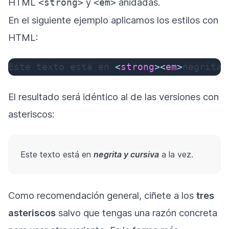
HTML
y
anidadas.
<strong>
<em>
En el siguiente ejemplo aplicamos los estilos con
HTML:
Este texto está en 
<
strong
>
<
em
>
negrita 
El resultado será idéntico al de las versiones con
asteriscos:
Este texto está en
negrita y cursiva
a la vez.
Como recomendación general, ciñete a los
tres
asteriscos
salvo que tengas una razón concreta