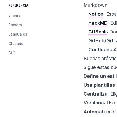
Markdown:
REFERENCIA
Notion
: Espa
Emojis
HackMD
: Ed
Parsers
GitBook
: Do
Lenguajes
GitHub/GitL
Glosario
Confluence
FAQ
Buenas práctic
Sigue estas bu
Define un esti
Usa plantillas
Centraliza
: El
Versiona
: Usa 
Automatiza
: 