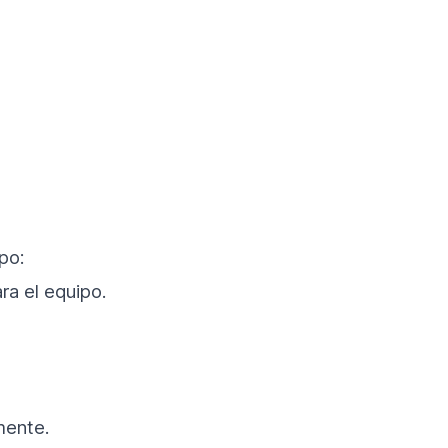
po:
a el equipo.
mente.