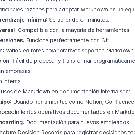
principales razones para adoptar Markdown en un equi
rendizaje mínima
: Se aprende en minutos.
versal
: Compatible con la mayoría de herramientas.
versiones
: Funciona perfectamente con Git.
n
: Varios editores colaborativos soportan Markdown
ción
: Fácil de procesar y transformar programáticame
en empresas
 interna
s usos de Markdown en documentación interna son:
uipo
: Usando herramientas como Notion, Confluence
Procedimientos operativos documentados en Markd
boarding
: Documentación para nuevos empleados.
tecture Decision Records para registrar decisiones té