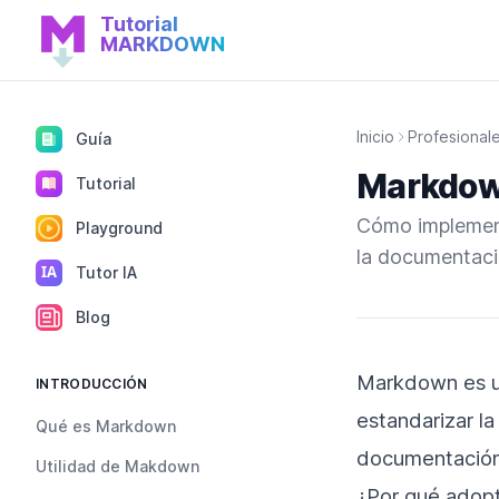
Tutorial
Inicio de Tutorial MARDOWN
MARKDOWN
Inicio
Profesional
Guía
Markdown
Tutorial
Cómo implement
Playground
la documentac
IA
Tutor IA
Blog
Markdown es u
INTRODUCCIÓN
estandarizar l
Qué es Markdown
documentación
Utilidad de Makdown
¿Por qué adop