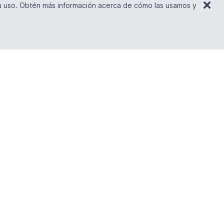
×
su uso. Obtén más información acerca de cómo las usamos y
COMUNIDAD
Twitter
Discord
Facebook