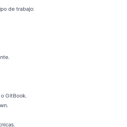
po de trabajo:
.
nte.
 o GitBook.
own.
cnicas.