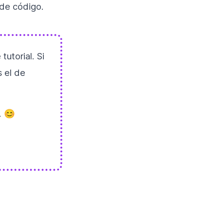
de código.
utorial. Si
s el de
. 😊