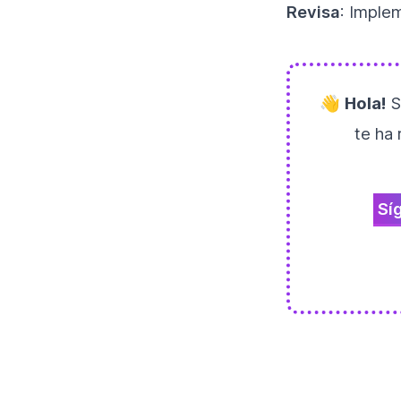
Revisa
: Imple
👋
Hola!
S
te ha 
Sí