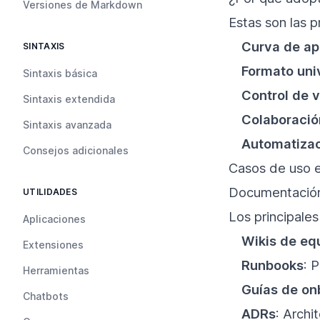
Versiones de Markdown
Estas son las 
Curva de ap
SINTAXIS
Formato uni
Sintaxis básica
Control de 
Sintaxis extendida
Colaboració
Sintaxis avanzada
Automatiza
Consejos adicionales
Casos de uso 
Documentación
UTILIDADES
Los principale
Aplicaciones
Wikis de eq
Extensiones
Runbooks
: 
Herramientas
Guías de on
Chatbots
ADRs
: Archi