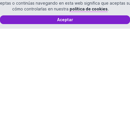
 aceptas o continúas navegando en esta web significa que aceptas 
cómo controlarlas en nuestra
política de cookies
.
Aceptar
IS
UTILIDADES
 básica
Aplicaciones
s extendida
Extensiones
s avanzada
Herramientas
s adicionales
Chatbots
Conversores