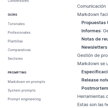
Conversores
Comunicación
Markdown facil
GUÍAS
Propuestas 
Tutoriales
Informes
: G
Profesionales
Notas de re
Plantillas
Newsletters
Comparativas
Gestión de pr
Sectores
Markdown se uti
Especificac
PROMPTING
Release not
Markdown en prompts
Postmorte
System prompts
Herramientas c
Prompt engineering
Estas son las 