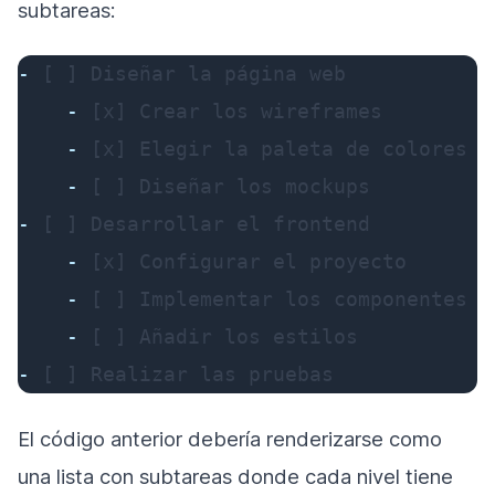
subtareas:
-
 [ ] Diseñar la página web

-
 [x] Crear los wireframes

-
 [x] Elegir la paleta de colores

-
-
 [ ] Desarrollar el frontend

-
 [x] Configurar el proyecto

-
 [ ] Implementar los componentes

-
-
 [ ] Realizar las pruebas
El código anterior debería renderizarse como
una lista con subtareas donde cada nivel tiene