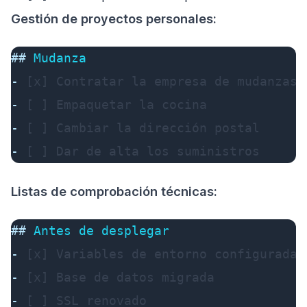
Gestión de proyectos personales:
##
 Mudanza
-
-
-
-
 [ ] Dar de alta los suministros
Listas de comprobación técnicas:
##
 Antes de desplegar
-
-
-