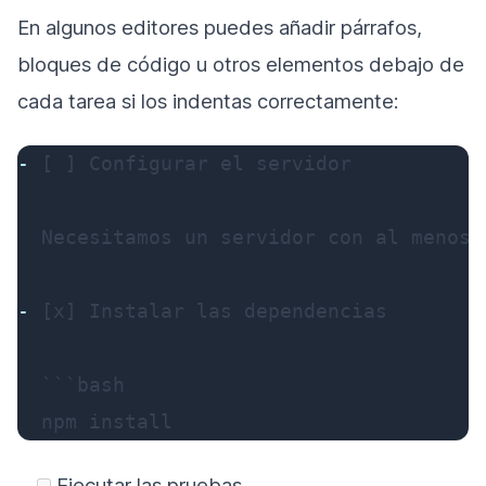
En algunos editores puedes añadir párrafos,
bloques de código u otros elementos debajo de
cada tarea si los indentas correctamente:
-
 [ ] Configurar el servidor

  Necesitamos un servidor con al menos 4
-
 [x] Instalar las dependencias

  ```bash

  npm install
Ejecutar las pruebas