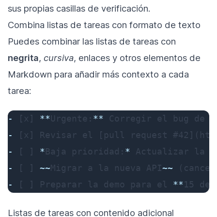
sus propias casillas de verificación.
Combina listas de tareas con formato de texto
Puedes combinar las listas de tareas con
negrita
,
cursiva
, enlaces y otros elementos de
Markdown para añadir más contexto a cada
tarea:
-
 [x] 
**
Urgente:
**
-
 [x] Revisar el 
[
pull request #42
](
htt
-
 [ ] 
*
Baja prioridad:
*
-
 [ ] 
~~
Migrar a la nueva API
~~
-
 [ ] Preparar la demo para el 
**
15 de 
Listas de tareas con contenido adicional