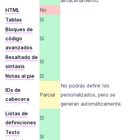
almacenamiento.
HTML
No
Tablas
Sí
Bloques de
código
Sí
avanzados
Resaltado de
Sí
sintaxis
Notas al pie
Sí
No podrás definir Ids
IDs de
Parcial
personalizados, pero se
cabecera
generan automáticamente.
Listas de
Sí
definiciones
Texto
Sí