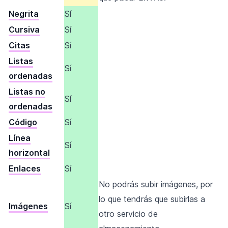
Negrita
Sí
Cursiva
Sí
Citas
Sí
Listas
Sí
ordenadas
Listas no
Sí
ordenadas
Código
Sí
Línea
Sí
horizontal
Enlaces
Sí
No podrás subir imágenes, por
lo que tendrás que subirlas a
Imágenes
Sí
otro servicio de