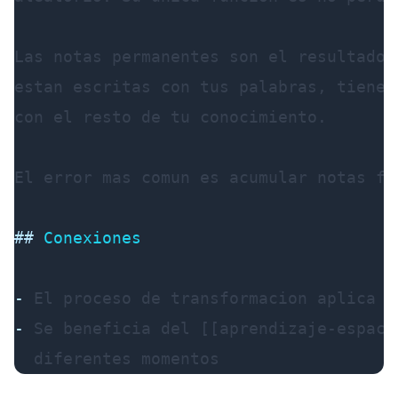
Las notas permanentes son el resultado 
estan escritas con tus palabras, tienen
con el resto de tu conocimiento.

El error mas comun es acumular notas fu
##
 Conexiones
-
-
 Se beneficia del [[aprendizaje-espaci
  diferentes momentos