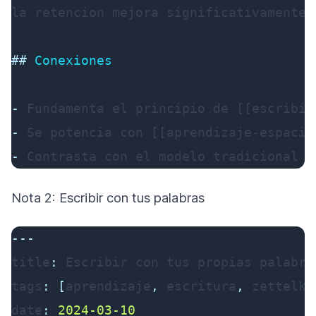
la retencion mejora significativamente.

##
 Conexiones
-
-
-
 Contrasta con el modelo tradicional d
Nota 2: Escribir con tus palabras
---
title
:
tags
:
[
aprendizaje
,
 escritura
,
 zettelka
date
:
2024-03-10