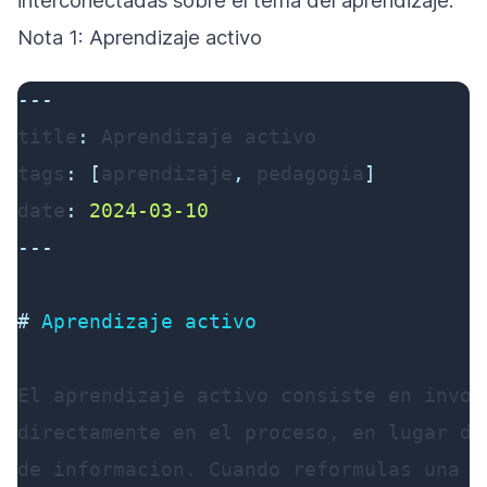
interconectadas sobre el tema del aprendizaje:
Nota 1: Aprendizaje activo
---
title
:
tags
:
[
aprendizaje
,
 pedagogia
]
date
:
2024-03-10
---
#
 Aprendizaje activo
El aprendizaje activo consiste en invol
directamente en el proceso, en lugar de
de informacion. Cuando reformulas una i