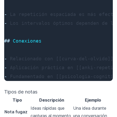
-
-
 Los intervalos óptimos dependen de la
##
 Conexiones
-
-
-
 Fundamentado en [[psicologia-cognitiv
Tipos de notas
Tipo
Descripción
Ejemplo
Ideas rápidas que
Una idea durante
Nota fugaz
capturas al momento
una conversación