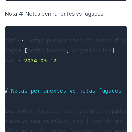
Nota 4: Notas permanentes vs fugaces
---
title
:
tags
:
[
zettelkasten
,
 organizacion
]
date
:
2024-03-12
---
#
 Notas permanentes vs notas fugaces
Las notas fugaces son capturas rapidas 
durante una reunion, una frase de un li
aleatorio. Su unica funcion es no perder