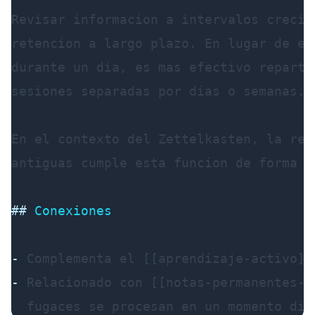
Revisar informacion a intervalos crecie
retencion a largo plazo. En lugar de es
durante un dia, es mas efectivo reparti
sesiones separadas por dias o semanas.

En el contexto del Zettelkasten, la rev
antiguas cumple esta funcion de forma na
##
 Conexiones
-
-
 Relacionado con [[notas-permanentes-v
  fugaces se procesan en un momento dif