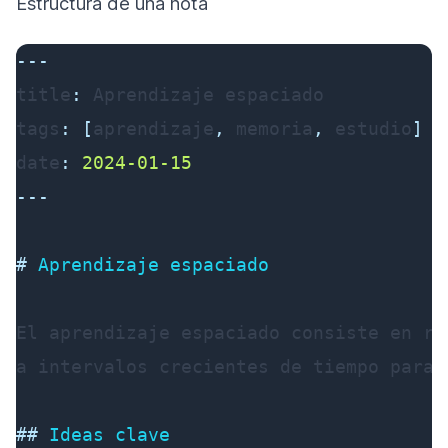
Estructura de una nota
---
title
:
tags
:
[
aprendizaje
,
 memoria
,
 estudio
]
date
:
2024-01-15
---
#
 Aprendizaje espaciado
El aprendizaje espaciado consiste en re
a intervalos crecientes de tiempo para 
##
 Ideas clave