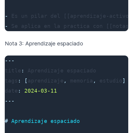
-
-
 Se aplica en la practica con [[notas-
Nota 3: Aprendizaje espaciado
---
title
:
tags
:
[
aprendizaje
,
 memoria
,
 estudio
]
date
:
2024-03-11
---
#
 Aprendizaje espaciado