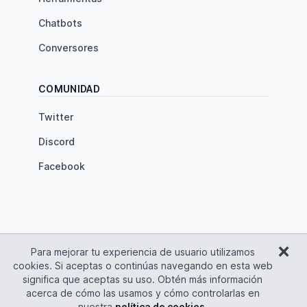
Chatbots
Conversores
COMUNIDAD
Twitter
Discord
Facebook
×
Inicio de Tutorial MARDOWN
Para mejorar tu experiencia de usuario utilizamos
cookies. Si aceptas o continúas navegando en esta web
significa que aceptas su uso. Obtén más información
acerca de cómo las usamos y cómo controlarlas en
Creado con mucho ❤️ por
Edu Lázaro
⚠️ No hagas
nuestra
política de cookies
.