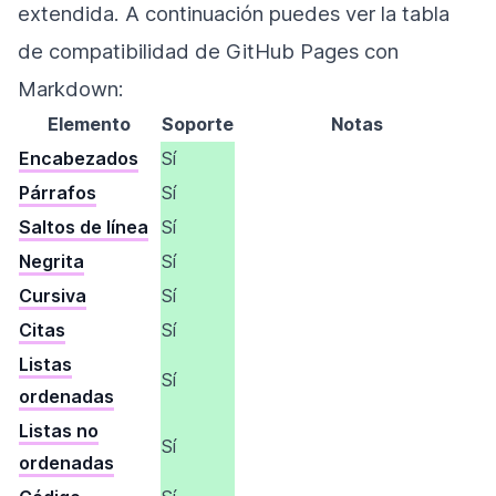
extendida. A continuación puedes ver la tabla
de compatibilidad de GitHub Pages con
Markdown:
Elemento
Soporte
Notas
Encabezados
Sí
Párrafos
Sí
Saltos de línea
Sí
Negrita
Sí
Cursiva
Sí
Citas
Sí
Listas
Sí
ordenadas
Listas no
Sí
ordenadas