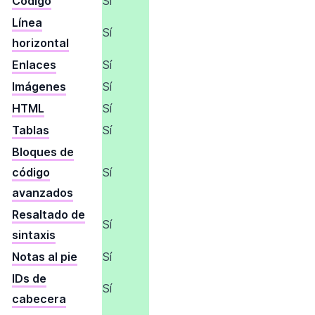
Código
Sí
Línea
Sí
horizontal
Enlaces
Sí
Imágenes
Sí
HTML
Sí
Tablas
Sí
Bloques de
código
Sí
avanzados
Resaltado de
Sí
sintaxis
Notas al pie
Sí
IDs de
Sí
cabecera