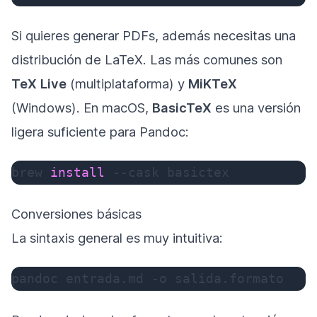
Si quieres generar PDFs, además necesitas una
distribución de LaTeX. Las más comunes son
TeX Live
(multiplataforma) y
MiKTeX
(Windows). En macOS,
BasicTeX
es una versión
ligera suficiente para Pandoc:
brew 
install
--cask
 basictex
Conversiones básicas
La sintaxis general es muy intuitiva:
pandoc entrada.md 
-o
 salida.formato