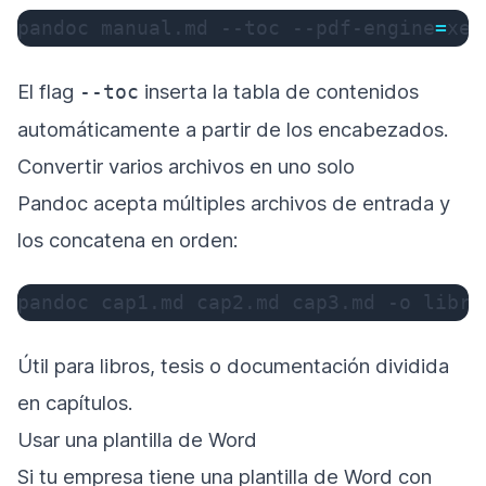
pandoc manual.md 
--toc
 --pdf-engine
=
xel
El flag
inserta la tabla de contenidos
--toc
automáticamente a partir de los encabezados.
Convertir varios archivos en uno solo
Pandoc acepta múltiples archivos de entrada y
los concatena en orden:
pandoc cap1.md cap2.md cap3.md 
-o
 libro
Útil para libros, tesis o documentación dividida
en capítulos.
Usar una plantilla de Word
Si tu empresa tiene una plantilla de Word con