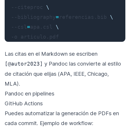
--citeproc
\
--bibliography
=
referencias.bib 
\
--csl
=
apa.csl 
\
-o
 articulo.pdf
Las citas en el Markdown se escriben
y Pandoc las convierte al estilo
[@autor2023]
de citación que elijas (APA, IEEE, Chicago,
MLA).
Pandoc en pipelines
GitHub Actions
Puedes automatizar la generación de PDFs en
cada commit. Ejemplo de workflow: