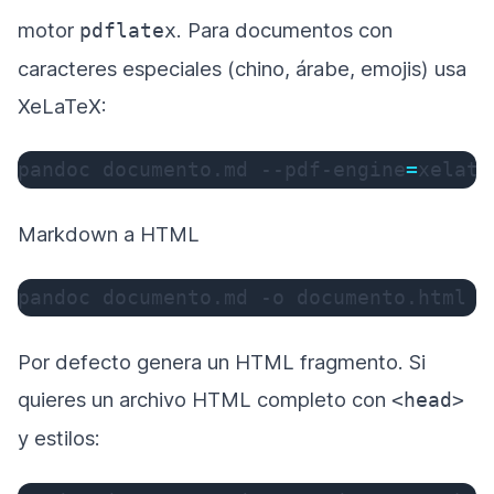
motor
. Para documentos con
pdflatex
caracteres especiales (chino, árabe, emojis) usa
XeLaTeX:
pandoc documento.md --pdf-engine
=
xelate
Markdown a HTML
pandoc documento.md 
-o
 documento.html
Por defecto genera un HTML fragmento. Si
quieres un archivo HTML completo con
<head>
y estilos: