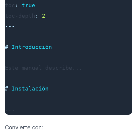
toc
:
true
toc-depth
:
2
---
#
 Introducción
Este manual describe...

#
 Instalación
...
Convierte con: