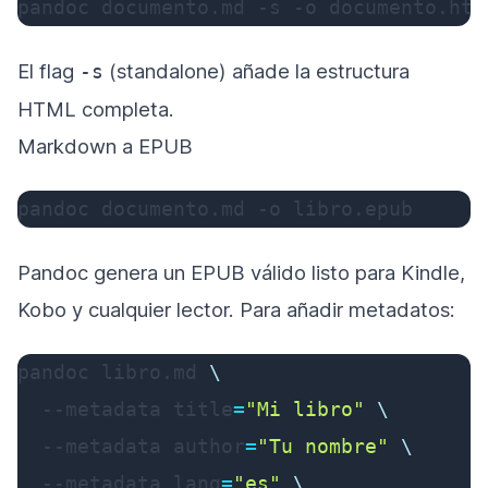
pandoc documento.md 
-s
-o
 documento.htm
El flag
(standalone) añade la estructura
-s
HTML completa.
Markdown a EPUB
pandoc documento.md 
-o
 libro.epub
Pandoc genera un EPUB válido listo para Kindle,
Kobo y cualquier lector. Para añadir metadatos:
pandoc libro.md 
\
--metadata
title
=
"Mi libro"
\
--metadata
author
=
"Tu nombre"
\
--metadata
lang
=
"es"
\