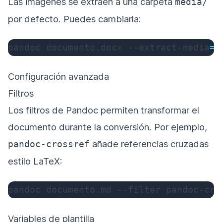
Las imágenes se extraen a una carpeta
media/
por defecto. Puedes cambiarla:
pandoc documento.docx --extract-media
=
.
Configuración avanzada
Filtros
Los filtros de Pandoc permiten transformar el
documento durante la conversión. Por ejemplo,
añade referencias cruzadas
pandoc-crossref
estilo LaTeX:
pandoc documento.md 
--filter
 pandoc-cro
Variables de plantilla