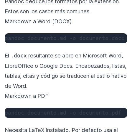
Pandoc deduce los formatos por la extensión.
Estos son los casos más comunes.
Markdown a Word (DOCX)
pandoc documento.md 
-o
 documento.docx
El
resultante se abre en Microsoft Word,
.docx
LibreOffice o Google Docs. Encabezados, listas,
tablas, citas y código se traducen al estilo nativo
de Word.
Markdown a PDF
pandoc documento.md 
-o
 documento.pdf
Necesita LaTeX instalado. Por defecto usa el