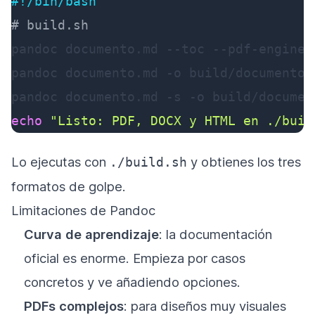
#!/bin/bash
# build.sh
pandoc documento.md 
--toc
 --pdf-engine
=
pandoc documento.md 
-o
 build/documento.d
pandoc documento.md 
-s
-o
echo
"Listo: PDF, DOCX y HTML en ./buil
Lo ejecutas con
y obtienes los tres
./build.sh
formatos de golpe.
Limitaciones de Pandoc
Curva de aprendizaje
: la documentación
oficial es enorme. Empieza por casos
concretos y ve añadiendo opciones.
PDFs complejos
: para diseños muy visuales