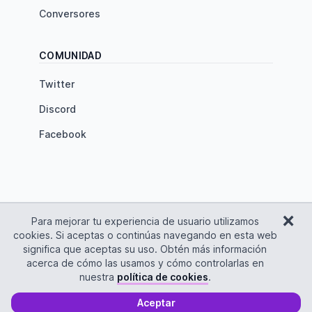
Conversores
COMUNIDAD
Twitter
Discord
Facebook
×
Inicio de Tutorial MARDOWN
Para mejorar tu experiencia de usuario utilizamos
cookies. Si aceptas o continúas navegando en esta web
significa que aceptas su uso. Obtén más información
acerca de cómo las usamos y cómo controlarlas en
Creado con mucho ❤️ por
Edu Lázaro
⚠️ No hagas
nuestra
política de cookies
.
clic aquí
©
2026
Kenodo Ltd.
Aceptar