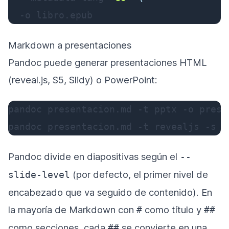
-o
 libro.epub
Markdown a presentaciones
Pandoc puede generar presentaciones HTML
(reveal.js, S5, Slidy) o PowerPoint:
pandoc presentacion.md 
-t
 pptx 
-o
 prese
pandoc presentacion.md 
-t
 revealjs 
-s
-
Pandoc divide en diapositivas según el
--
(por defecto, el primer nivel de
slide-level
encabezado que va seguido de contenido). En
la mayoría de Markdown con
como título y
#
##
como secciones, cada
se convierte en una
##