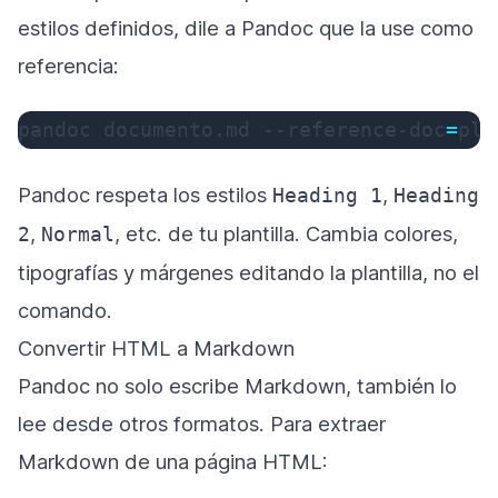
estilos definidos, dile a Pandoc que la use como
referencia:
pandoc documento.md --reference-doc
=
pla
Pandoc respeta los estilos
,
Heading 1
Heading
,
, etc. de tu plantilla. Cambia colores,
2
Normal
tipografías y márgenes editando la plantilla, no el
comando.
Convertir HTML a Markdown
Pandoc no solo escribe Markdown, también lo
lee desde otros formatos. Para extraer
Markdown de una página HTML: