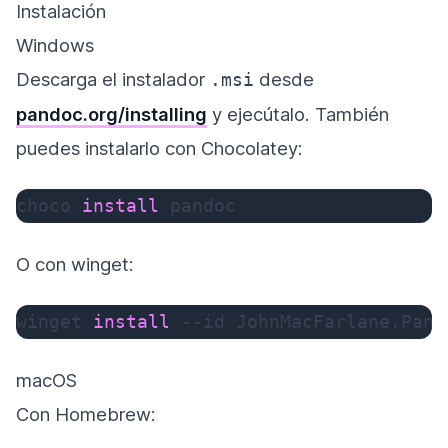
Instalación
Windows
Descarga el instalador
desde
.msi
pandoc.org/installing
y ejecútalo. También
puedes instalarlo con Chocolatey:
choco 
install
 pandoc
O con winget:
winget 
install
--id
 JohnMacFarlane.Pand
macOS
Con Homebrew: