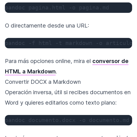
pandoc pagina.html 
-o
 pagina.md
O directamente desde una URL:
pandoc 
-f
 html 
-t
 markdown 
-o
 articulo.
Para más opciones online, mira el
conversor de
HTML a Markdown
.
Convertir DOCX a Markdown
Operación inversa, útil si recibes documentos en
Word y quieres editarlos como texto plano:
pandoc documento.docx 
-o
 documento.md