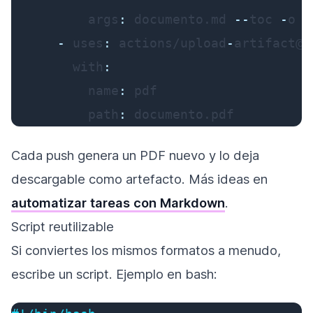
args
:
 documento.md 
-
-
toc 
-
o d
-
uses
:
 actions/upload
-
artifact@v4
with
:
name
:
 pdf

path
:
 documento.pdf
Cada push genera un PDF nuevo y lo deja
descargable como artefacto. Más ideas en
automatizar tareas con Markdown
.
Script reutilizable
Si conviertes los mismos formatos a menudo,
escribe un script. Ejemplo en bash: