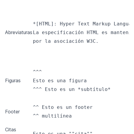
*[HTML]: Hyper Text Markup Languag
Abreviaturas
La especificación HTML es mantenid
por la asociación W3C.
^^^

Figuras
Esto es una figura

^^^ Esto es un *subtítulo*
^^ Esto es un footer

Footer
^^ multilínea
Citas
Esto es una ""cita""